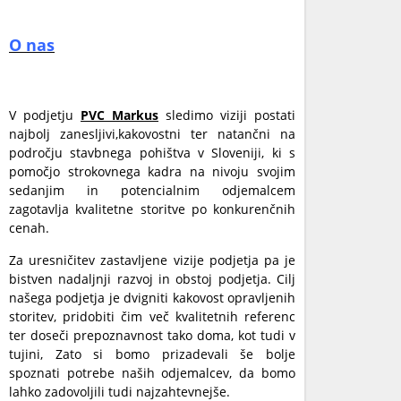
O nas
V podjetju
PVC Markus
sledimo viziji postati
najbolj zanesljivi,kakovostni ter natančni na
področju stavbnega pohištva v Sloveniji, ki s
pomočjo strokovnega kadra na nivoju svojim
sedanjim in potencialnim odjemalcem
zagotavlja kvalitetne storitve po konkurenčnih
cenah.
Za uresničitev zastavljene vizije podjetja pa je
bistven nadaljnji razvoj in obstoj podjetja. Cilj
našega podjetja je dvigniti kakovost opravljenih
storitev, pridobiti čim več kvalitetnih referenc
ter doseči prepoznavnost tako doma, kot tudi v
tujini, Zato si bomo prizadevali še bolje
spoznati potrebe naših odjemalcev, da bomo
lahko zadovoljili tudi najzahtevnejše.