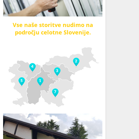
Vse naše storitve nudimo na
področju celotne Slovenije.