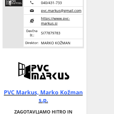
040/431-733
pvc.markus@gmail.com
https://www.pvc-
markus.si
Davčna
SI77879783
št.:
MARKO KOŽMAN
Direktor:
PVC Markus, Marko Kožman
s.p.
ZAGOTAVLJAMO HITRO IN