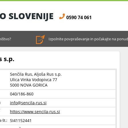
O SLOVENIJE
0590 74 061
hištvo?
Izpolnite povpraševanje in počakajte na ponu
 s.p.
Senčila Rus, Aljoša Rus s.p.
Ulica Vinka Vodopivca 77
5000 NOVA GORICA
040/186-860
info@sencila-rus.si
https://www.sencila-rus.si
SI41152441
 št.: