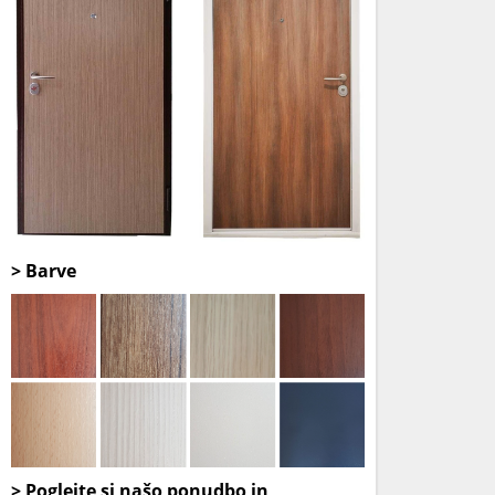
> Barve
> Poglejte si našo
ponudbo
in