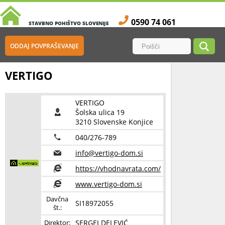
0590 74 061
STAVBNO POHIŠTVO SLOVENIJE
ODDAJ POVPRAŠEVANJE
VERTIGO
VERTIGO
Šolska ulica 19
3210 Slovenske Konjice
040/276-789
info@vertigo-dom.si
https://vhodnavrata.com/
www.vertigo-dom.si
Davčna
SI18972055
št.:
SERGEJ DELEVIĆ
Direktor: